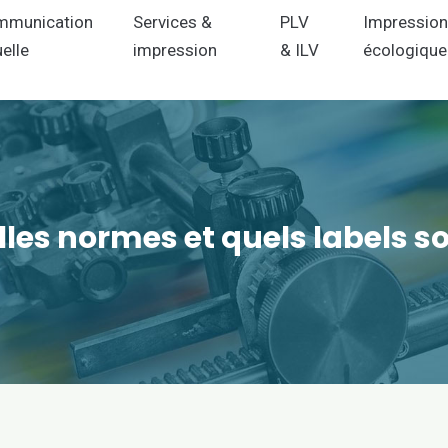
mmunication
Services &
PLV
Impressio
uelle
impression
& ILV
écologique
les normes et quels labels so