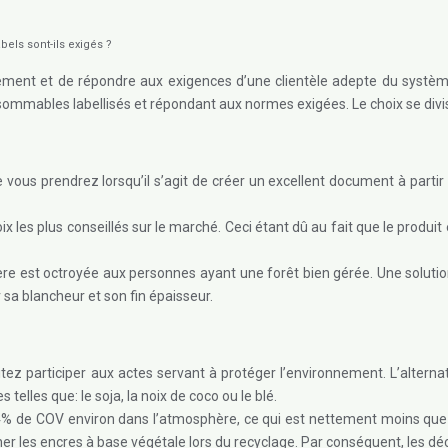
els sont-ils exigés ?
onnement et de répondre aux exigences d’une clientèle adepte du systèm
nsommables labellisés et répondant aux normes exigées. Le choix se divi
e vous prendrez lorsqu’il s’agit de créer un excellent document à parti
x les plus conseillés sur le marché. Ceci étant dû au fait que le produit
ère est octroyée aux personnes ayant une forêt bien gérée. Une solutio
sa blancheur et son fin épaisseur.
tez participer aux actes servant à protéger l’environnement. L’alterna
 telles que: le soja, la noix de coco ou le blé.
% de COV environ dans l’atmosphère, ce qui est nettement moins que l
miner les encres à base végétale lors du recyclage. Par conséquent, les 