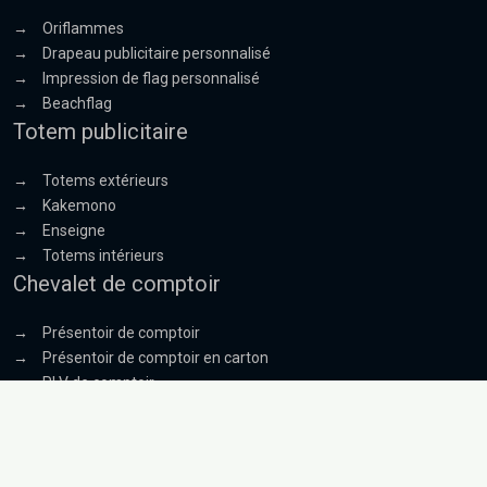
→
Oriflammes
→
Drapeau publicitaire personnalisé
→
Impression de flag personnalisé
→
Beachflag
Totem publicitaire
→
Totems extérieurs
→
Kakemono
→
Enseigne
→
Totems intérieurs
Chevalet de comptoir
→
Présentoir de comptoir
→
Présentoir de comptoir en carton
→
PLV de comptoir
→
Chevalet showcard