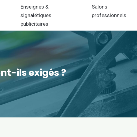
n
Enseignes &
Salons
signalétiques
professionnels
publicitaires
nt-ils exigés ?