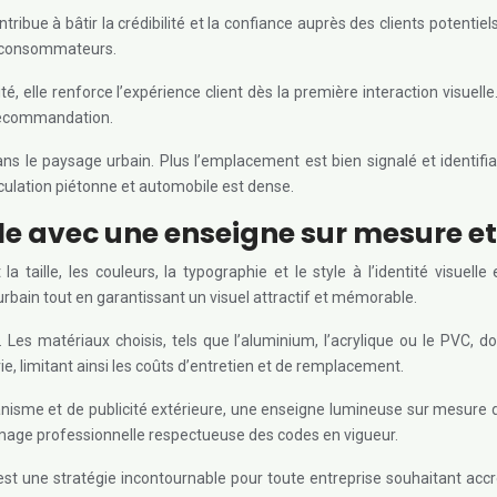
ribue à bâtir la crédibilité et la confiance auprès des clients potentiel
es consommateurs.
, elle renforce l’expérience client dès la première interaction visuelle
a recommandation.
s le paysage urbain. Plus l’emplacement est bien signalé et identifia
circulation piétonne et automobile est dense.
ale avec une enseigne sur mesure e
taille, les couleurs, la typographie et le style à l’identité visuel
rbain tout en garantissant un visuel attractif et mémorable.
Les matériaux choisis, tels que l’aluminium, l’acrylique ou le PVC, d
e, limitant ainsi les coûts d’entretien et de remplacement.
nisme et de publicité extérieure, une enseigne lumineuse sur mesure 
 image professionnelle respectueuse des codes en vigueur.
une stratégie incontournable pour toute entreprise souhaitant accroître