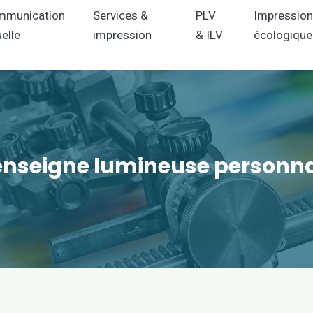
mmunication
Services &
PLV
Impressio
uelle
impression
& ILV
écologique
enseigne lumineuse personnal